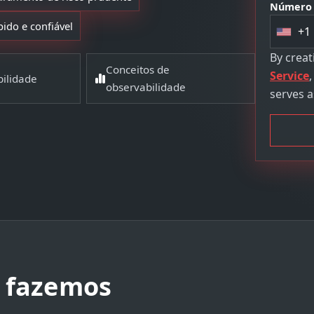
Número 
pido e confiável
+1
U
n
By crea
Conceitos de
i
Service
bilidade
observabilidade
t
serves a
e
d
S
t
a
t
e
s
+
1
 fazemos