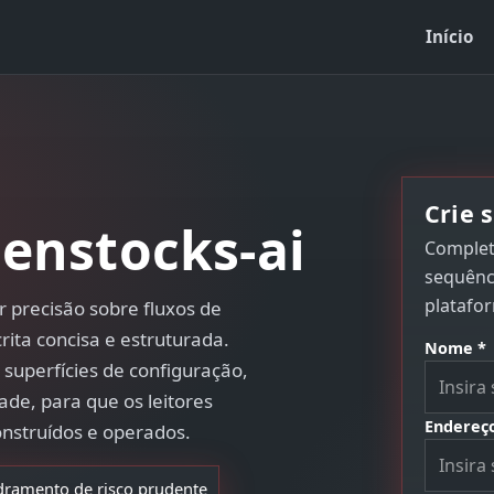
Início
Crie 
enstocks-ai
Complet
sequênc
platafo
r precisão sobre fluxos de
rita concisa e estruturada.
Nome *
superfícies de configuração,
ade, para que os leitores
Endereço
struídos e operados.
ramento de risco prudente