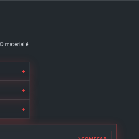
 O material é
+
+
+
COMEÇAR