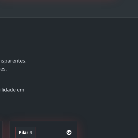
nsparentes.
es,
bilidade em
Pilar 4