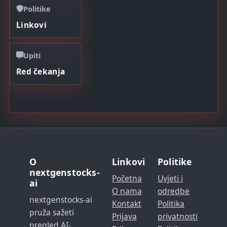
Politike
Linkovi
Upiti
Red čekanja
O
Linkovi
Politike
nextgenstocks-
Početna
Uvjeti i
ai
O nama
odredbe
nextgenstocks-ai
Kontakt
Politika
pruža sažeti
Prijava
privatnosti
pregled AI-