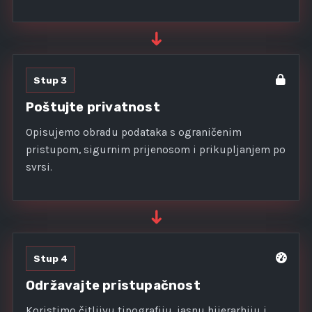
➜
Stup 3
Poštujte privatnost
Opisujemo obradu podataka s ograničenim
pristupom, sigurnim prijenosom i prikupljanjem po
svrsi.
➜
Stup 4
Održavajte pristupačnost
Koristimo čitljivu tipografiju, jasnu hijerarhiju i