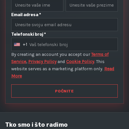
Email adresa *
Telefonski broj *
+1
U
n
By creating an account you accept our
Terms of
i
Service
,
Privacy Policy
and
Cookie Policy
. This
t
website serves as a marketing platform only.
Read
e
More
d
S
POČNITE
t
a
t
e
Tko smo i što radimo
s