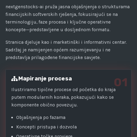
+
nextgenstocks-ai pruža jasna objašnjenja o strukturama
1
financijskih softverskih rješenja, fokusirajući se na
terminologiju, faze procesa i ključne operativne
koncepte—predstavljene u dosljednom formatu.
Stranica djeluje kao i marketinški i informativni centar.
Sadržaj je namijenjen općem razumijevanju i ne
predstavlja prilagođene financijske savjete.
Mapiranje procesa
01
Ilustriramo tipične procese od početka do kraja
putem modularnih koraka, pokazujući kako se
komponente obično povezuju.
Objašnjenja po fazama
Koncepti pristupa i dozvola
Operativne točke provjere