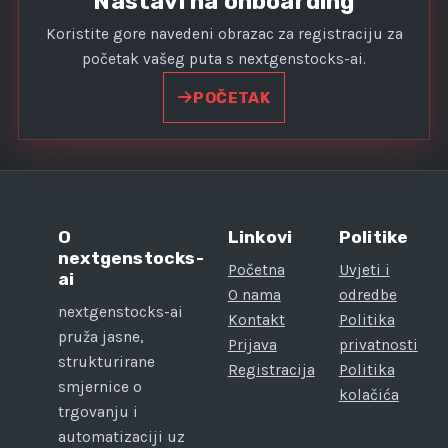
Nastavi na onboarding
Koristite gore navedeni obrazac za registraciju za
početak vašeg puta s nextgenstocks-ai.
POČETAK
O
Linkovi
Politike
nextgenstocks-
Početna
Uvjeti i
ai
O nama
odredbe
nextgenstocks-ai
Kontakt
Politika
pruža jasne,
Prijava
privatnosti
strukturirane
Registracija
Politika
smjernice o
kolačića
trgovanju i
automatizaciji uz