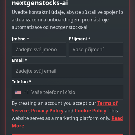
nextgenstocks-ai
Uveďte kontaktní údaje, abyste zůstali ve spojení s
aktualizacemi a onboardingem pro nástroje
automatizace od nextgenstocks-ai.
Jméno *
Příjmení *
Email *
Telefon *
+1
U
n
By creating an account you accept our
Terms of
i
Service
,
Privacy Policy
and
Cookie Policy
. This
t
website serves as a marketing platform only.
Read
e
More
d