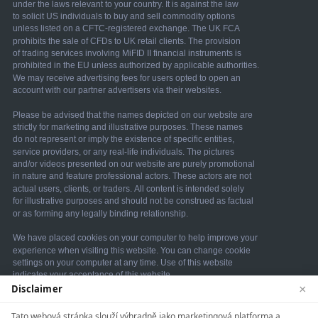
×
Disclaimer
We use cookies to enhance your browsing experience.
Tato webová stránka slouží výhradně jako marketingová platforma a