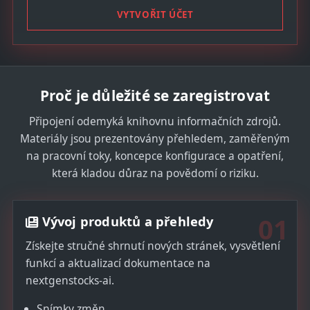
S
VYTVOŘIT ÚČET
t
a
t
e
Proč je důležité se zaregistrovat
s
+
Připojení odemyká knihovnu informačních zdrojů.
1
Materiály jsou prezentovány přehledem, zaměřeným
na pracovní toky, koncepce konfigurace a opatření,
která kladou důraz na povědomí o riziku.
01
Vývoj produktů a přehledy
Získejte stručné shrnutí nových stránek, vysvětlení
funkcí a aktualizací dokumentace na
nextgenstocks-ai.
Snímky změn