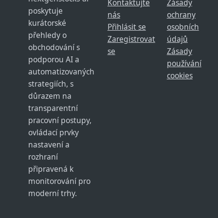
Kontaktujte
Zásady
poskytuje
nás
ochrany
kurátorské
Přihlásit se
osobních
přehledy o
Zaregistrovat
údajů
obchodování s
se
Zásady
podporou AI a
používání
automatizovaných
cookies
strategiích, s
důrazem na
transparentní
pracovní postupy,
ovládací prvky
nastavení a
rozhraní
připravená k
monitorování pro
moderní trhy.