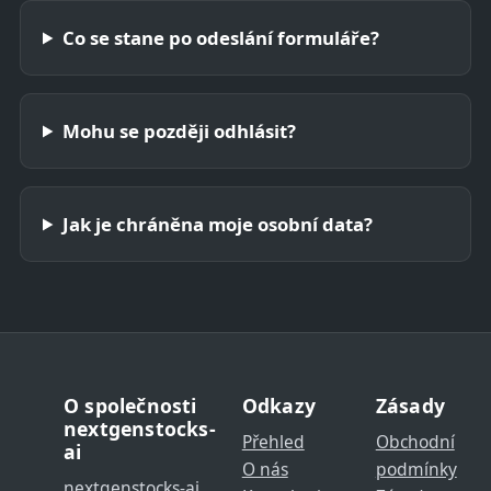
Co se stane po odeslání formuláře?
Mohu se později odhlásit?
Jak je chráněna moje osobní data?
O společnosti
Odkazy
Zásady
nextgenstocks-
Přehled
Obchodní
ai
O nás
podmínky
nextgenstocks-ai