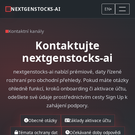
NEXTGENSTOCKS-AI
EN
▾
Kontaktní kanály
Kontaktujte
nextgenstocks-ai
nextgenstocks-ai nabízí prémiové, daty řízené
rozhraní pro obchodní přehledy. Pokud máte otázky
ohledně funkcí, kroků onboarding či aktivace účtu,
odešlete své údaje prostřednictvím cesty Sign Up k
zahájení podpory.
Obecné otázky
Základy aktivace účtu
Témata ochrany dat
Očekávané doby odpovědi