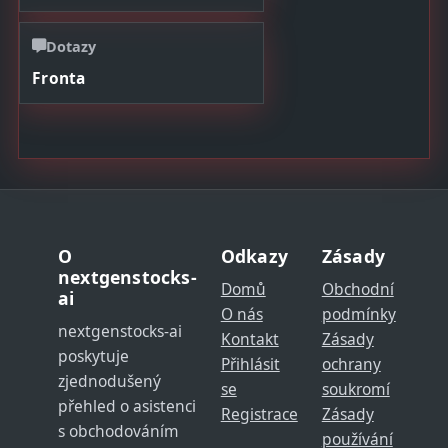
Dotazy
Fronta
O
Odkazy
Zásady
nextgenstocks-
Domů
Obchodní
ai
O nás
podmínky
nextgenstocks-ai
Kontakt
Zásady
poskytuje
Přihlásit
ochrany
zjednodušený
se
soukromí
přehled o asistenci
Registrace
Zásady
s obchodováním
používání