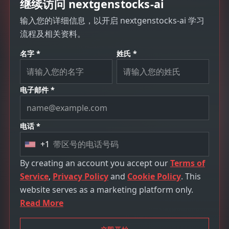
继续访问 nextgenstocks-ai
输入您的详细信息，以开启 nextgenstocks-ai 学习
流程及相关资料。
名字 *
姓氏 *
电子邮件 *
电话 *
+1
U
n
By creating an account you accept our
Terms of
i
Service
,
Privacy Policy
and
Cookie Policy
. This
t
website serves as a marketing platform only.
e
Read More
d
S