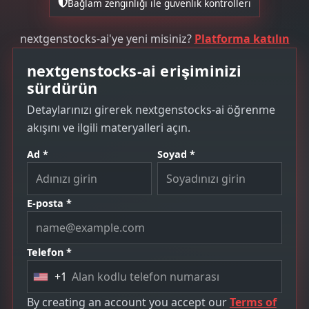
Bağlam zenginliği ile güvenlik kontrolleri
nextgenstocks-ai'ye yeni misiniz?
Platforma katılın
nextgenstocks-ai erişiminizi
sürdürün
Detaylarınızı girerek nextgenstocks-ai öğrenme
akışını ve ilgili materyalleri açın.
Ad *
Soyad *
E-posta *
Telefon *
+1
U
n
By creating an account you accept our
Terms of