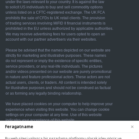
×
Feragatname
We use cookies to enhance your browsing
Bu web sitesi yalnızca bir pazarlama platformu olarak işlev görür ve