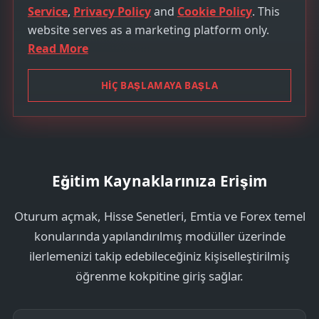
i
Service
,
Privacy Policy
and
Cookie Policy
. This
t
website serves as a marketing platform only.
e
Read More
d
S
HİÇ BAŞLAMAYA BAŞLA
t
a
t
e
s
Eğitim Kaynaklarınıza Erişim
+
1
Oturum açmak, Hisse Senetleri, Emtia ve Forex temel
konularında yapılandırılmış modüller üzerinde
ilerlemenizi takip edebileceğiniz kişiselleştirilmiş
öğrenme kokpitine giriş sağlar.