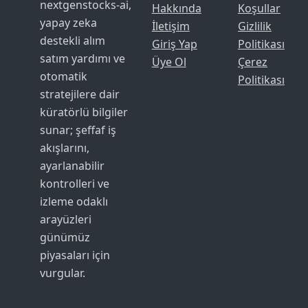
nextgenstocks-ai,
Hakkında
Koşullar
yapay zeka
İletişim
Gizlilik
destekli alım
Giriş Yap
Politikası
satım yardımı ve
Üye Ol
Çerez
otomatik
Politikası
stratejilere dair
küratörlü bilgiler
sunar; şeffaf iş
akışlarını,
ayarlanabilir
kontrolleri ve
izleme odaklı
arayüzleri
günümüz
piyasaları için
vurgular.