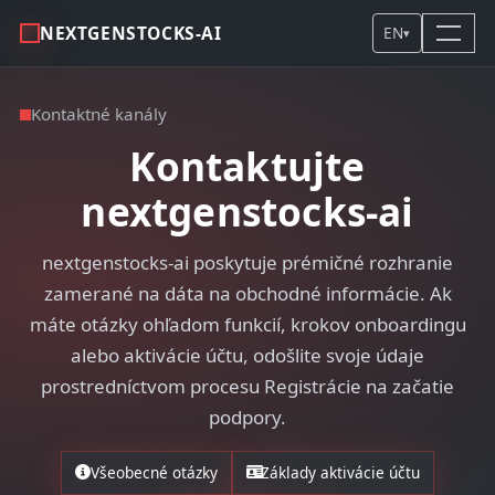
NEXTGENSTOCKS-AI
EN
▾
Kontaktné kanály
Kontaktujte
nextgenstocks-ai
nextgenstocks-ai poskytuje prémičné rozhranie
zamerané na dáta na obchodné informácie. Ak
máte otázky ohľadom funkcií, krokov onboardingu
alebo aktivácie účtu, odošlite svoje údaje
prostredníctvom procesu Registrácie na začatie
podpory.
Všeobecné otázky
Základy aktivácie účtu