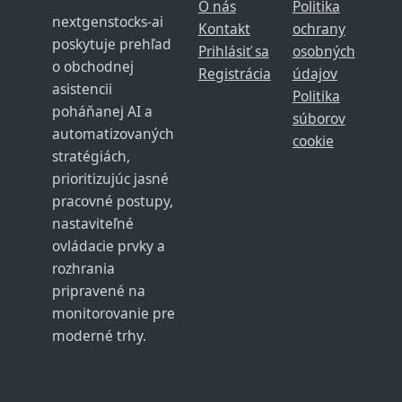
O nás
Politika
nextgenstocks-ai
Kontakt
ochrany
poskytuje prehľad
Prihlásiť sa
osobných
o obchodnej
Registrácia
údajov
asistencii
Politika
poháňanej AI a
súborov
automatizovaných
cookie
stratégiách,
prioritizujúc jasné
pracovné postupy,
nastaviteľné
ovládacie prvky a
rozhrania
pripravené na
monitorovanie pre
moderné trhy.