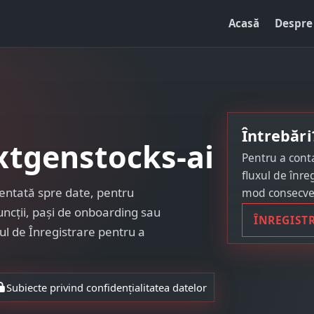
Acasă
Despre
Întrebări
xtgenstocks-ai
Pentru a conta
fluxul de înreg
entată spre date, pentru
mod consecven
funcții, pași de onboarding sau
ÎNREGIST
esul de Înregistrare pentru a
Subiecte privind confidențialitatea datelor