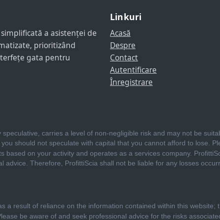
Linkuri
implificată a asistenței de
Acasă
matizate, prioritizând
Despre
interfețe gata pentru
Contact
Autentificare
Înregistrare