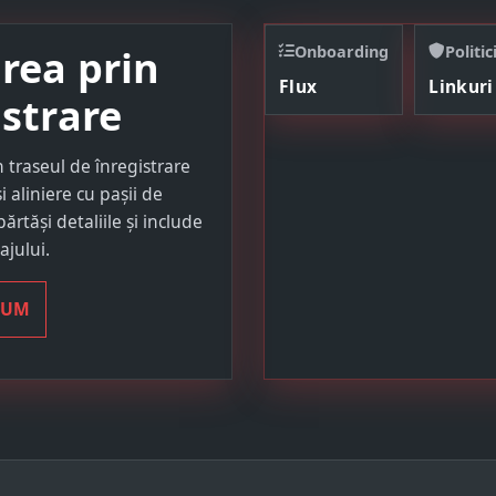
area prin
Onboarding
Politic
Flux
Linkuri
istrare
 traseul de înregistrare
 aliniere cu pașii de
rtăși detaliile și include
jului.
CUM