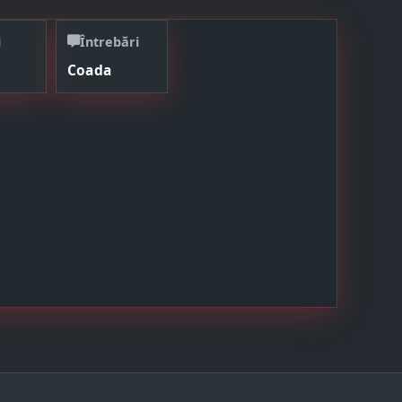
i
Întrebări
Coada