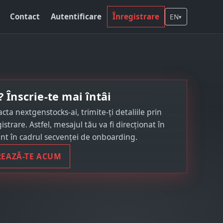
Contact
Autentificare
Înregistrare
EN
▾
? Înscrie-te mai întâi
cta nextgenstocks-ai, trimite-ți detaliile prin
istrare. Astfel, mesajul tău va fi direcționat în
t în cadrul secvenței de onboarding.
REAZĂ-TE ACUM