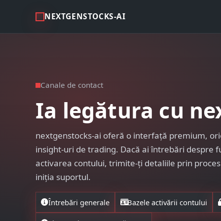
NEXTGENSTOCKS-AI
Canale de contact
Ia legătura cu ne
nextgenstocks-ai oferă o interfață premium, ori
insight-uri de trading. Dacă ai întrebări despre 
activarea contului, trimite-ți detaliile prin proc
iniția suportul.
Întrebări generale
Bazele activării contului