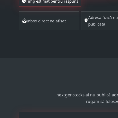
Timp estimat pentru răspuns
Adresa fizică nu
Inbox direct ne afișat
publicată
nextgenstocks-ai nu publică adr
rugăm să foloseș