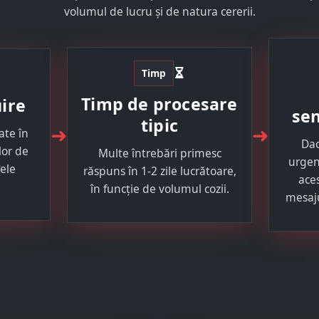
volumul de lucru și de natura cererii.
Timp
Timp de procesare
uire
sen
tipic
➜
➜
ate în
Dac
lor de
Multe întrebări primesc
urgen
lele
răspuns în 1-2 zile lucrătoare,
aces
în funcție de volumul cozii.
mesaju