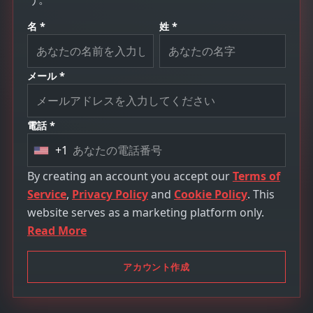
名 *
姓 *
メール *
電話 *
+1
U
n
By creating an account you accept our
Terms of
i
Service
,
Privacy Policy
and
Cookie Policy
. This
t
website serves as a marketing platform only.
e
Read More
d
S
アカウント作成
t
a