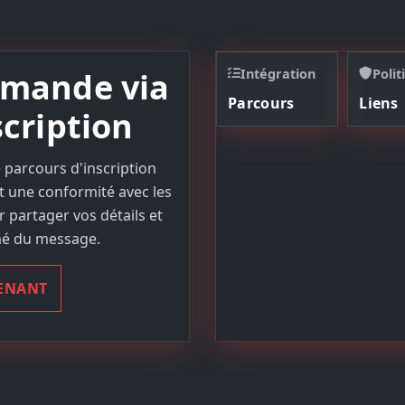
emande via
Intégration
Polit
Parcours
Liens
scription
 parcours d'inscription
 une conformité avec les
r partager vos détails et
mé du message.
TENANT