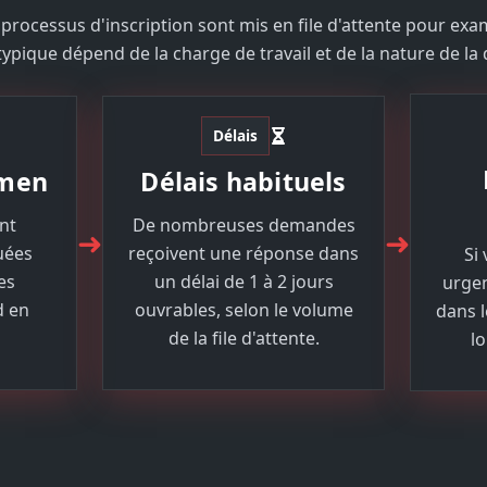
processus d'inscription sont mis en file d'attente pour exam
ypique dépend de la charge de travail et de la nature de l
Délais
amen
Délais habituels
nt
De nombreuses demandes
➜
➜
uées
reçoivent une réponse dans
Si
es
un délai de 1 à 2 jours
urgen
d en
ouvrables, selon le volume
dans 
de la file d'attente.
lo