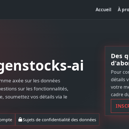
Accueil
À pr
Des q
genstocks-ai
d'abo
Pour co
détails 
gamme axée sur les données
votre me
estions sur les fonctionnalités,
cadre du
e, soumettez vos détails via le
INSC
 compte
Sujets de confidentialité des données