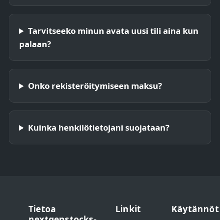
Tarvitseeko minun avata uusi tili aina kun
palaan?
Onko rekisteröitymiseen maksu?
Kuinka henkilötietojani suojataan?
Tietoa
Linkit
Käytännöt
nextgenstocks-