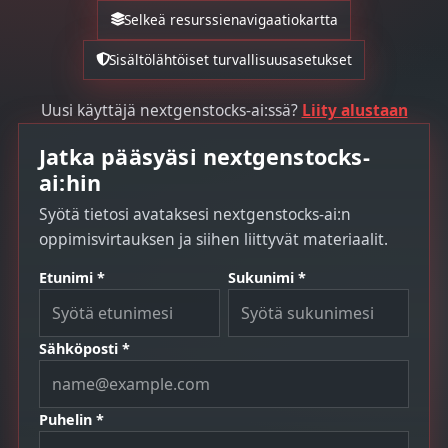
Selkeä resurssienavigaatiokartta
Sisältölähtöiset turvallisuusasetukset
Uusi käyttäjä nextgenstocks-ai:ssä?
Liity alustaan
Jatka pääsyäsi nextgenstocks-
ai:hin
Syötä tietosi avataksesi nextgenstocks-ai:n
oppimisvirtauksen ja siihen liittyvät materiaalit.
Etunimi *
Sukunimi *
Sähköposti *
Puhelin *