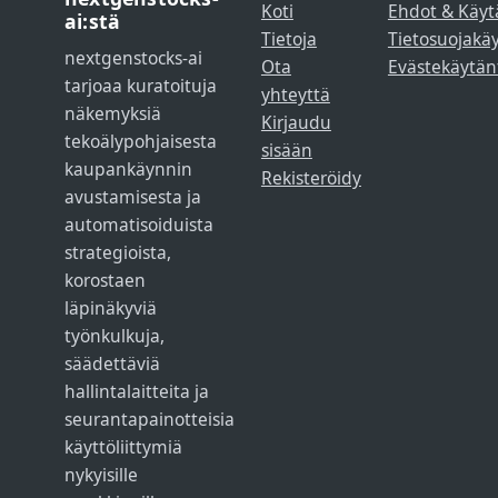
Koti
Ehdot & Käyt
ai:stä
Tietoja
Tietosuojakä
nextgenstocks-ai
Ota
Evästekäytän
tarjoaa kuratoituja
yhteyttä
näkemyksiä
Kirjaudu
tekoälypohjaisesta
sisään
kaupankäynnin
Rekisteröidy
avustamisesta ja
automatisoiduista
strategioista,
korostaen
läpinäkyviä
työnkulkuja,
säädettäviä
hallintalaitteita ja
seurantapainotteisia
käyttöliittymiä
nykyisille