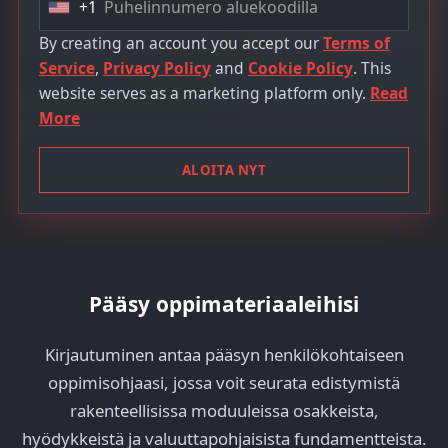
+1
U
n
By creating an account you accept our
Terms of
i
Service
,
Privacy Policy
and
Cookie Policy
. This
t
website serves as a marketing platform only.
Read
e
More
d
S
ALOITA NYT
t
a
t
e
s
Pääsy oppimateriaaleihisi
+
1
Kirjautuminen antaa pääsyn henkilökohtaiseen
oppimisohjaasi, jossa voit seurata edistymistä
rakenteellisissa moduuleissa osakkeista,
hyödykkeistä ja valuuttapohjaisista fundamentteista.