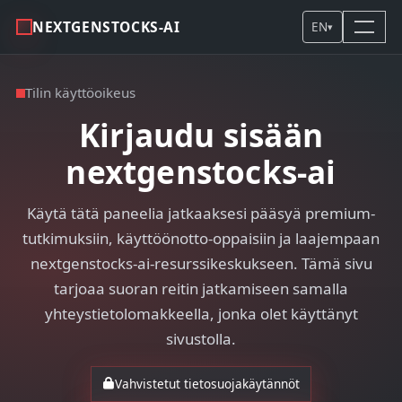
NEXTGENSTOCKS-AI
EN
▾
Tilin käyttöoikeus
Kirjaudu sisään
nextgenstocks-ai
Käytä tätä paneelia jatkaaksesi pääsyä premium-
tutkimuksiin, käyttöönotto-oppaisiin ja laajempaan
nextgenstocks-ai-resurssikeskukseen. Tämä sivu
tarjoaa suoran reitin jatkamiseen samalla
yhteystietolomakkeella, jonka olet käyttänyt
sivustolla.
Vahvistetut tietosuojakäytännöt